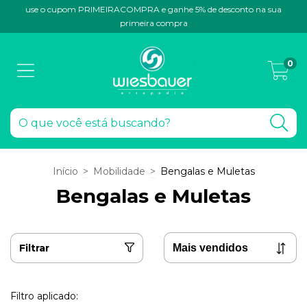
use o cupom PRIMEIRACOMPRA e ganhe 5% de desconto na sua
primeira compra
0
Início
>
Mobilidade
>
Bengalas e Muletas
Bengalas e Muletas
Filtrar
Filtro aplicado: