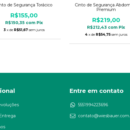
nto de Segurança Torácico
Cinto de Segurança Abdom
Premium
R$155,00
R$219,00
R$150,35
com
Pix
R$212,43
com
Pix
3
x de
R$51,67
sem juros
4
x de
R$54,75
sem juros
cional
Entre em contato
evoluções
5551994223696
 Entrega
contato@wiesbauer.com.
os