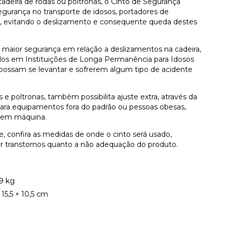
adeira de rodas ou poltronas, o Cinto de Segurança
gurança no transporte de idosos, portadores de
os, evitando o deslizamento e consequente queda destes
maior segurança em relação a deslizamentos na cadeira,
dos em Instituições de Longa Permanência para Idosos
ossam se levantar e sofrerem algum tipo de acidente
e poltronas, também possibilita ajuste extra, através da
ra equipamentos fora do padrão ou pessoas obesas,
o em máquina.
e, confira as medidas de onde o cinto será usado,
ar transtornos quanto a não adequação do produto.
9 kg
 15,5 × 10,5 cm