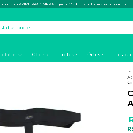
e o cupom PRIMEIRACOMPRA e ganhe 5% de desconto na sua primeira com
rodutos
Oficina
Prótese
Órtese
Locação
Iní
Ac
Ci
C
A
R