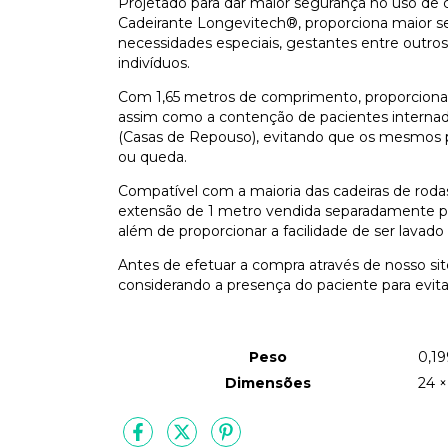
Projetado para dar maior segurança no uso de c
Cadeirante Longevitech®, proporciona maior se
necessidades especiais, gestantes entre outr
indivíduos.
Com 1,65 metros de comprimento, proporciona 
assim como a contenção de pacientes interna
(Casas de Repouso), evitando que os mesmos p
ou queda.
Compatível com a maioria das cadeiras de rodas 
extensão de 1 metro vendida separadamente pa
além de proporcionar a facilidade de ser lavad
Antes de efetuar a compra através de nosso sit
considerando a presença do paciente para evit
Peso
0,19
Dimensões
24 ×