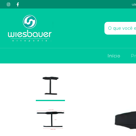
us
Início
P