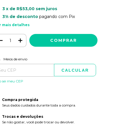
3
x de
R$53,00
sem juros
3% de desconto
pagando com Pix
r mais detalhes
ALTERAR CEP
regas para o CEP:
Meios de envio
CALCULAR
o sei meu CEP
Compra protegida
Seus dados cuidados durante toda a compra.
Trocas e devoluções
Se não gostar, você pode trocar ou devolver.