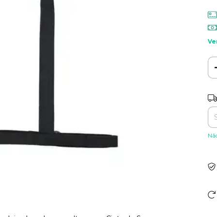
Ve
Ent
Nã