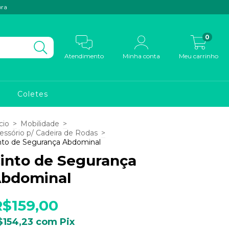
pra
0
Atendimento
Minha conta
Meu carrinho
Coletes
cio
>
Mobilidade
>
essório p/ Cadeira de Rodas
>
nto de Segurança Abdominal
into de Segurança
bdominal
R$159,00
$154,23
com
Pix