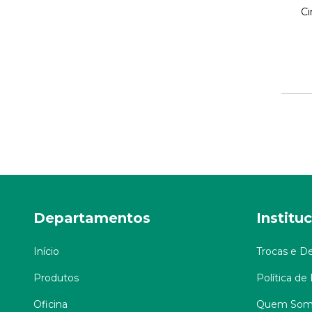
Ci
Departamentos
Institu
Início
Trocas e D
Produtos
Política de
Oficina
Quem Som