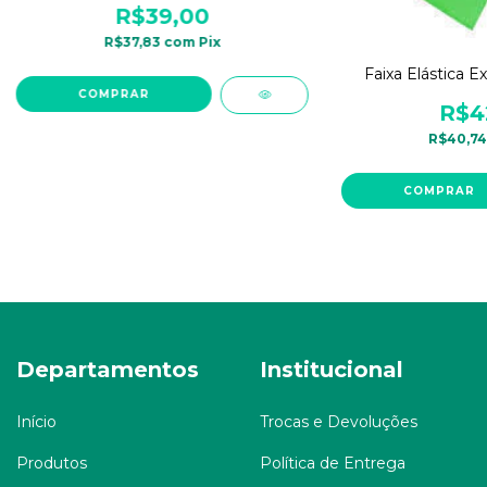
R$39,00
R$37,83
com
Pix
Faixa Elástica Ex
R$4
R$40,7
Departamentos
Institucional
Início
Trocas e Devoluções
Produtos
Política de Entrega