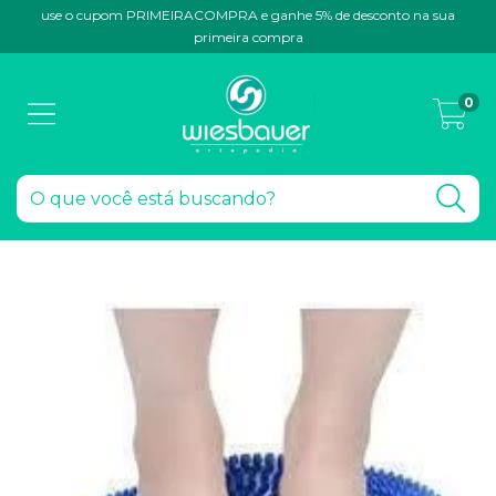
use o cupom PRIMEIRACOMPRA e ganhe 5% de desconto na sua
primeira compra
0