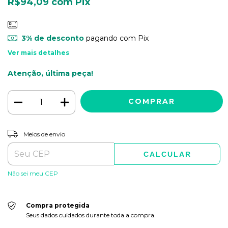
R$94,09
com
Pix
3% de desconto
pagando com Pix
Ver mais detalhes
Atenção, última peça!
ALTERAR CEP
Entregas para o CEP:
Meios de envio
CALCULAR
Não sei meu CEP
Compra protegida
Seus dados cuidados durante toda a compra.