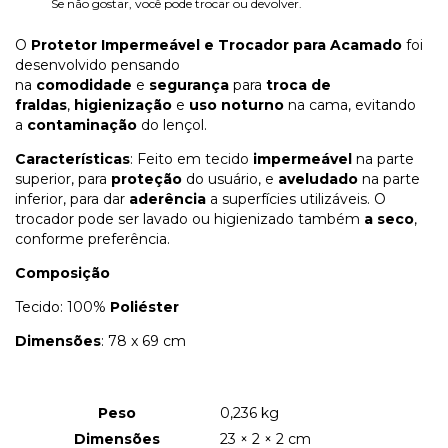
Se não gostar, você pode trocar ou devolver.
O
Protetor Impermeável e Trocador para Acamado
foi
desenvolvido pensando
na
comodidade
e
segurança
para
troca de
fraldas
,
higienização
e
uso noturno
na cama, evitando
a
contaminação
do lençol.
Características
: Feito em tecido
impermeável
na parte
superior, para
proteção
do usuário, e
aveludado
na parte
inferior, para dar
aderência
a superfícies utilizáveis. O
trocador pode ser lavado ou higienizado também
a seco
,
conforme preferência.
Composição
Tecido: 100%
Poliéster
Dimensões
: 78 x 69 cm
Peso
0,236 kg
Dimensões
23 × 2 × 2 cm