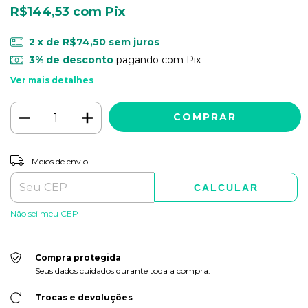
R$144,53
com
Pix
2
x de
R$74,50
sem juros
3% de desconto
pagando com Pix
Ver mais detalhes
ALTERAR CEP
Entregas para o CEP:
Meios de envio
CALCULAR
Não sei meu CEP
Compra protegida
Seus dados cuidados durante toda a compra.
Trocas e devoluções